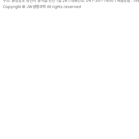
주소: 충청남도 당진시 송악읍 한진 1길 28 | 대표번호: 041-351-7600 | 제품상담 : 15
Copyright © JW생명과학 All rights reserved