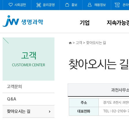
사회공헌
윤리경영
홍보
채용정보
온라
기업
지속가능
>
고객
>
찾아오시는 길
고객문의
과천사무
Q&A
주소
경기도 과천시 과천대
찾아오시는 길
대표전화
TEL :
02-2109-7